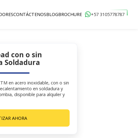
+57 3105778787
DORES
CONTÁCTENOS
BLOG
BROCHURE
ad con o sin
a Soldadura
M en acero inoxidable, con o sin
precalentamiento en soldadura y
ombia, disponible para alquiler y
IZAR AHORA