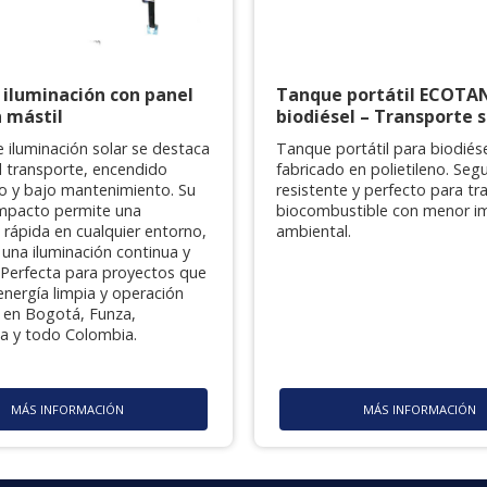
 iluminación con panel
Tanque portátil ECOTA
n mástil
biodiésel – Transporte 
e iluminación solar se destaca
Tanque portátil para biodiés
il transporte, encendido
fabricado en polietileno. Segu
o y bajo mantenimiento. Su
resistente y perfecto para tr
mpacto permite una
biocombustible con menor i
n rápida en cualquier entorno,
ambiental.
una iluminación continua y
. Perfecta para proyectos que
energía limpia y operación
en Bogotá, Funza,
la y todo Colombia.
MÁS INFORMACIÓN
MÁS INFORMACIÓN