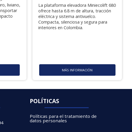
ro, liviano,
La plataforma elevadora Miniecolift 680
ansportar
ofrece hasta 6.8 m de altura, tracción
mpacto
eléctrica y sistema antivuelco.
Compacta, silenciosa y segura para
interiores en Colombia.
MÁS INFORMACIÓN
POLÍTICAS
Políticas para el tratamiento de
datos personales
94