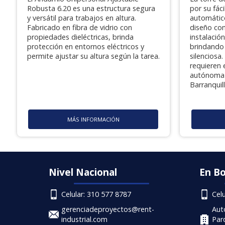
Robusta 6.20 es una estructura segura
por su fác
y versátil para trabajos en altura.
automátic
Fabricado en fibra de vidrio con
diseño co
propiedades dieléctricas, brinda
instalació
protección en entornos eléctricos y
brindando 
permite ajustar su altura según la tarea.
silenciosa
requieren 
autónoma 
Barranquil
MÁS INFORMACIÓN
Nivel Nacional
En B
Celular: 310 577 8787
Cel
gerenciadeproyectos@rent-
Aut
industrial.com
Par