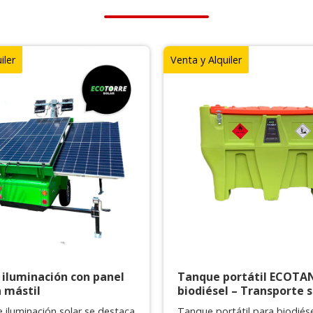
iler
Venta y Alquiler
 iluminación con panel
Tanque portátil ECOTA
n mástil
biodiésel – Transporte 
e iluminación solar se destaca
Tanque portátil para biodiés