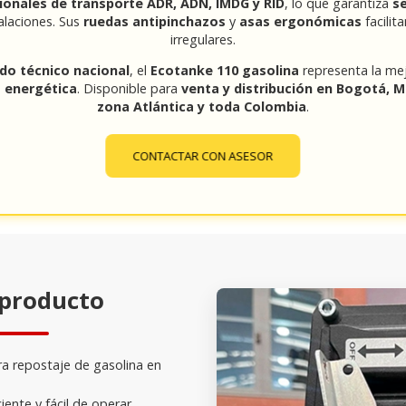
ionales de transporte ADR, ADN, IMDG y RID
, lo que garantiza
se
alaciones. Sus
ruedas antipinchazos
y
asas ergonómicas
facilit
irregulares.
do técnico nacional
, el
Ecotanke 110 gasolina
representa la me
a energética
. Disponible para
venta y distribución en Bogotá, Med
zona Atlántica y toda Colombia
.
CONTACTAR CON ASESOR
 producto
ara repostaje de gasolina en
iciente y fácil de operar.