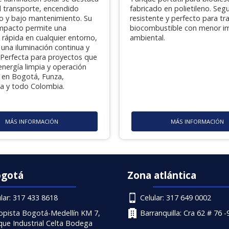
il transporte, encendido
fabricado en polietileno. Segu
o y bajo mantenimiento. Su
resistente y perfecto para tr
mpacto permite una
biocombustible con menor i
n rápida en cualquier entorno,
ambiental.
una iluminación continua y
. Perfecta para proyectos que
energía limpia y operación
en Bogotá, Funza,
la y todo Colombia.
MÁS INFORMACIÓN
MÁS INFORMACIÓN
ogotá
Zona atlántica
ular: 317 433 8618
Celular: 317 649 0002
opista Bogotá-Medellín KM 7,
Barranquilla: Cra 62 # 76 -
que Industrial Celta Bodega