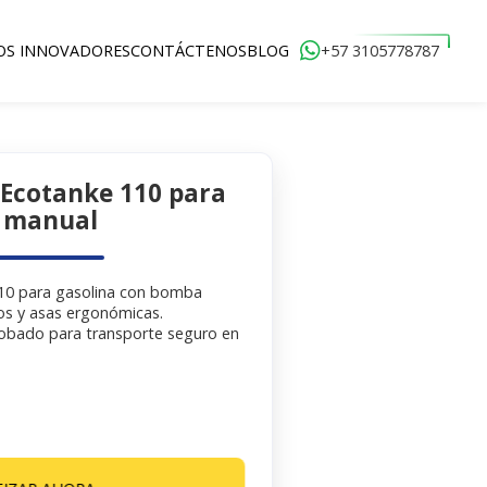
+57 3105778787
OS INNOVADORES
CONTÁCTENOS
BLOG
Venta y Alquiler
 Ecotanke 110 para
 manual
110 para gasolina con bomba
os y asas ergonómicas.
robado para transporte seguro en