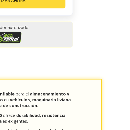
TIZAR AHORA
idor autorizado
nfiable
para el
almacenamiento y
ro
en
vehículos, maquinaria liviana
o o de construcción
.
0
ofrece
durabilidad, resistencia
ales exigentes.