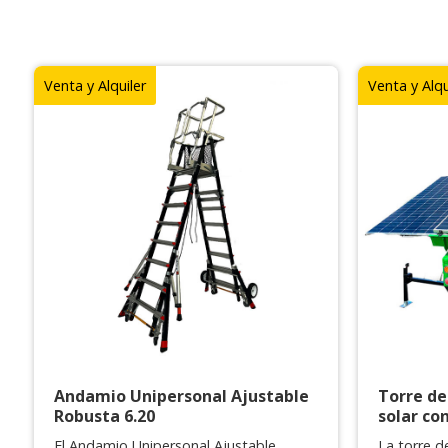
Venta y Alquiler
Venta y Alqu
Andamio Unipersonal Ajustable
Torre de
Robusta 6.20
solar co
El Andamio Unipersonal Ajustable
La torre d