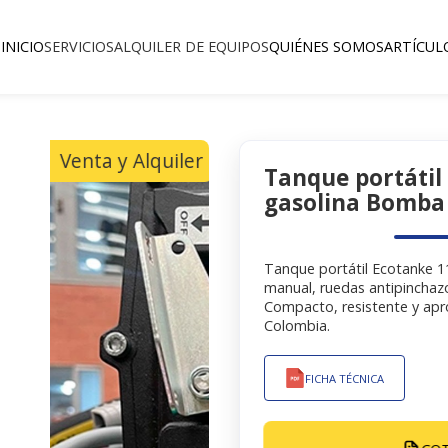
INICIO
SERVICIOS
ALQUILER DE EQUIPOS
QUIÉNES SOMOS
ARTÍCUL
Venta y Alquiler
Tanque portátil
gasolina Bomba
Tanque portátil Ecotanke 
manual, ruedas antipinchaz
Compacto, resistente y ap
Colombia.
FICHA TÉCNICA