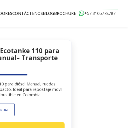
+57 3105778787
DORES
CONTÁCTENOS
BLOG
BROCHURE
Venta y Alquiler
 Ecotanke 110 para
anual– Transporte
10 para diésel Manual, ruedas
acto. Ideal para repostaje móvil
bustible en Colombia.
ANUAL