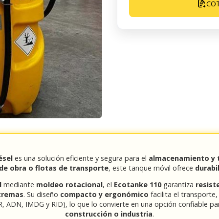
CO
ésel
es una solución eficiente y segura para el
almacenamiento y t
de obra o flotas de transporte
, este tanque móvil ofrece
durabil
l
mediante
moldeo rotacional
, el
Ecotanke 110
garantiza
resist
xtremas
. Su diseño
compacto y ergonómico
facilita el transport
, ADN, IMDG y RID), lo que lo convierte en una opción confiable p
construcción o industria
.