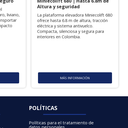
seguro
Miniecolift 680 | Hasta 6.8m de
Altura y seguridad
el
ro, liviano,
La plataforma elevadora Miniecolift 680
ansportar
ofrece hasta 6.8 m de altura, tracción
mpacto
eléctrica y sistema antivuelco.
Compacta, silenciosa y segura para
interiores en Colombia.
MÁS INFORMACIÓN
POLÍTICAS
Políticas para el tratamiento de
datos personales