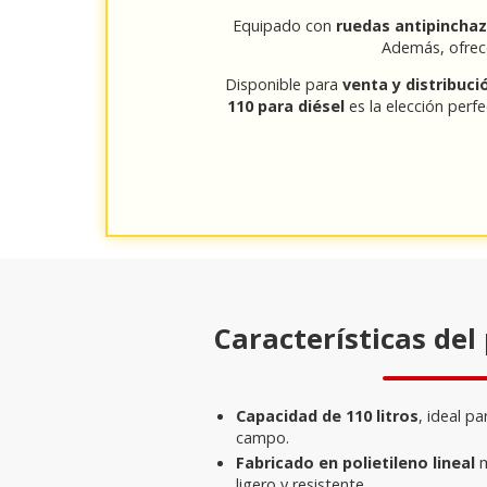
Equipado con
ruedas antipincha
Además, ofre
Disponible para
venta y distribuci
110 para diésel
es la elección per
Características del
Capacidad de 110 litros
, ideal p
campo.
Fabricado en polietileno lineal
m
ligero y resistente.