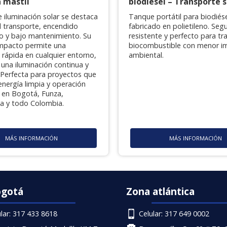
n mástil
biodiésel – Transporte 
e iluminación solar se destaca
Tanque portátil para biodiés
il transporte, encendido
fabricado en polietileno. Segu
o y bajo mantenimiento. Su
resistente y perfecto para tr
mpacto permite una
biocombustible con menor i
n rápida en cualquier entorno,
ambiental.
una iluminación continua y
. Perfecta para proyectos que
energía limpia y operación
en Bogotá, Funza,
la y todo Colombia.
MÁS INFORMACIÓN
MÁS INFORMACIÓN
ogotá
Zona atlántica
ular: 317 433 8618
Celular: 317 649 0002