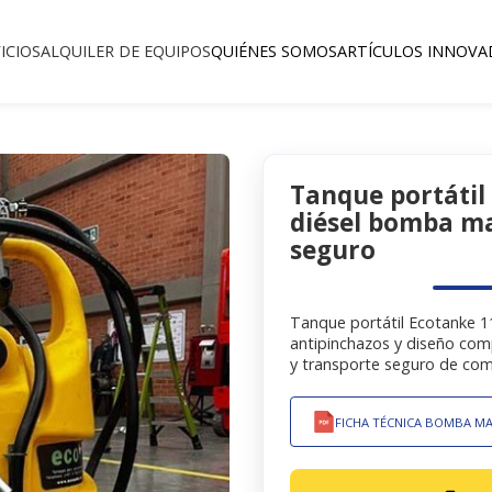
ICIOS
ALQUILER DE EQUIPOS
QUIÉNES SOMOS
ARTÍCULOS INNOVA
Venta y Alquiler
Tanque portátil
diésel bomba m
seguro
Tanque portátil Ecotanke 1
antipinchazos y diseño comp
y transporte seguro de com
FICHA TÉCNICA BOMBA M