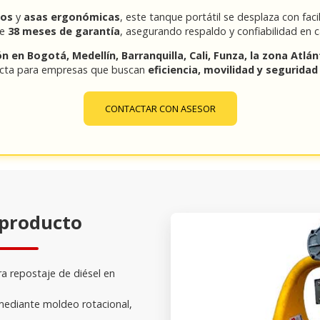
zos
y
asas ergonómicas
, este tanque portátil se desplaza con facil
ce
38 meses de garantía
, asegurando respaldo y confiabilidad en 
ón en Bogotá, Medellín, Barranquilla, Cali, Funza, la zona Atlá
fecta para empresas que buscan
eficiencia, movilidad y segurida
CONTACTAR CON ASESOR
 producto
ara repostaje de diésel en
ediante moldeo rotacional,