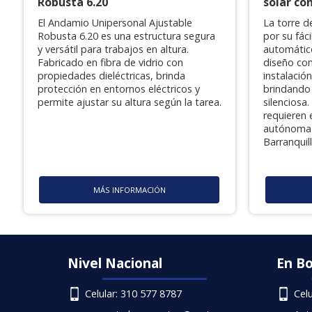
Robusta 6.20
solar co
El Andamio Unipersonal Ajustable
La torre d
Robusta 6.20 es una estructura segura
por su fác
y versátil para trabajos en altura.
automátic
Fabricado en fibra de vidrio con
diseño co
propiedades dieléctricas, brinda
instalació
protección en entornos eléctricos y
brindando 
permite ajustar su altura según la tarea.
silenciosa
requieren 
autónoma 
Barranquil
MÁS INFORMACIÓN
Nivel Nacional
En B
Celular: 310 577 8787
Cel